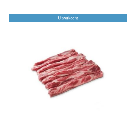
Over ons
Uitverkocht
Contact
0 items