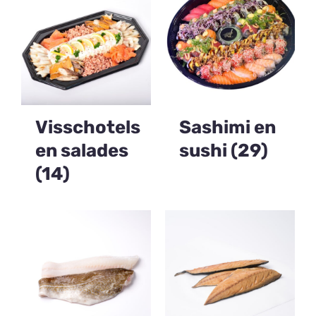
Over ons
Contact
0 items
Visschotels
Sashimi en
en salades
sushi
(29)
(14)