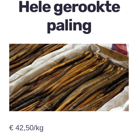
Hele gerookte
Over ons
paling
Contact
0 items
€
42,50
/kg