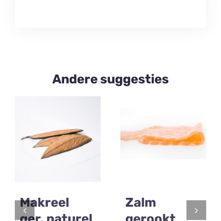
Andere suggesties
Makreel
Zalm
ger. naturel
gerookt