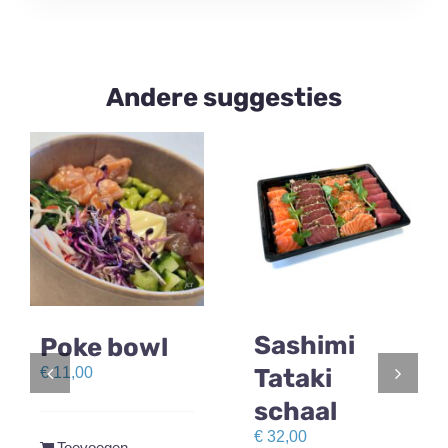
Andere suggesties
Sashimi
Poke bowl
Tataki
€
11,00
schaal
€
32,00
Toevoegen