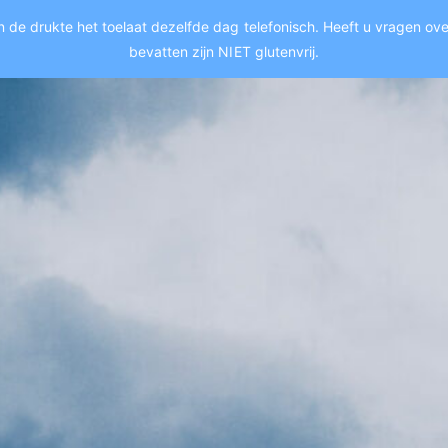
 de drukte het toelaat dezelfde dag telefonisch. Heeft u vragen over 
bevatten zijn NIET glutenvrij.