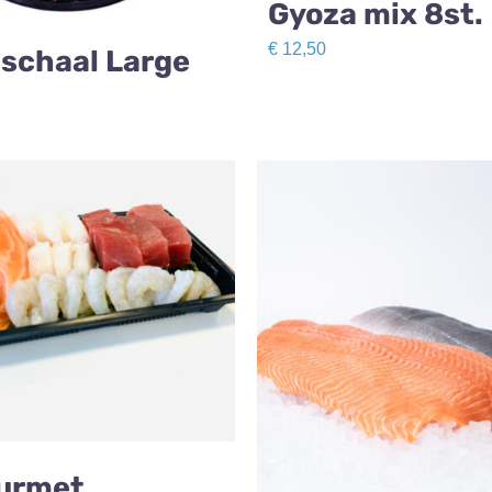
Gyoza mix 8st.
€
12,50
 schaal Large
urmet