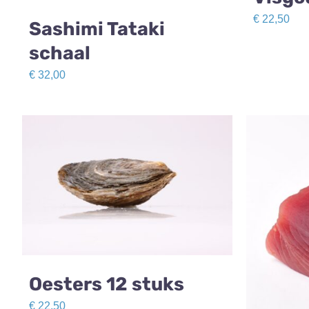
€
22,50
Sashimi Tataki
schaal
€
32,00
Oesters 12 stuks
€
22,50