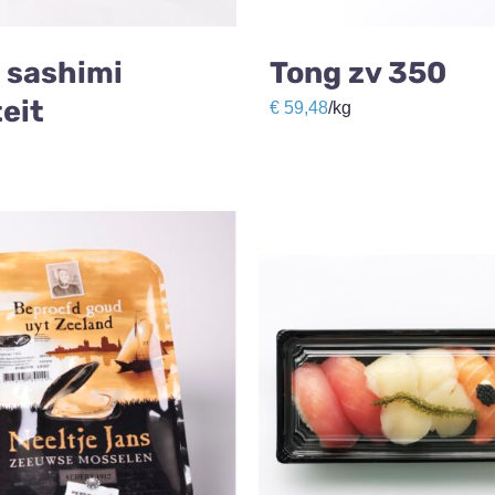
n sashimi
Tong zv 350
eit
€
59,48
/kg