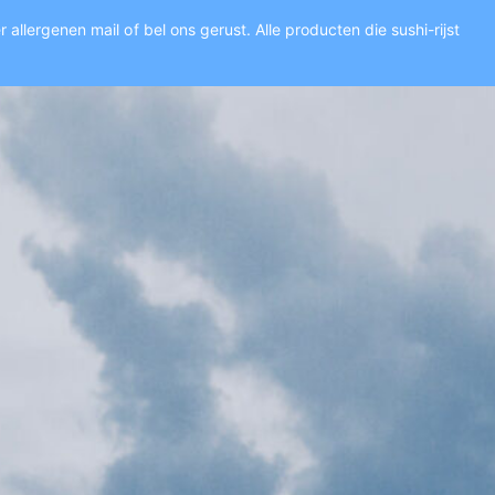
allergenen mail of bel ons gerust. Alle producten die sushi-rijst