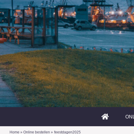
ON
Home
»
Online bestellen
»
feestdagen2025