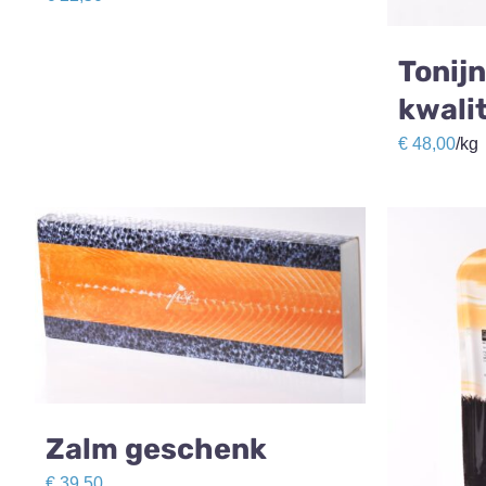
Tonij
kwalit
€
48,00
/kg
Zalm geschenk
€
39,50