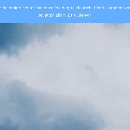
 de drukte het toelaat dezelfde dag telefonisch. Heeft u vragen over 
bevatten zijn NIET glutenvrij.